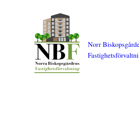
Norr Biskopsgård
Fastighetsförvaltn
Sharepoint
Power BI